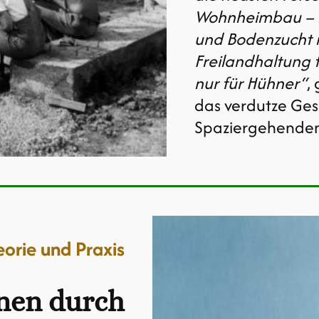
Wohnheimbau – n
und Bodenzucht n
Freilandhaltung 
nur für Hühner“
,
das verdutze Ges
Spaziergehenden
orie und Praxis
nen durch